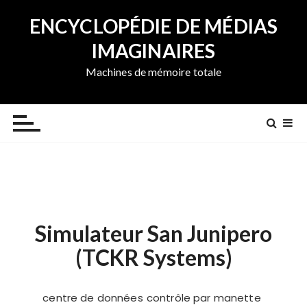
A
ENCYCLOPÉDIE DE MÉDIAS
l
l
IMAGINAIRES
e
Machines de mémoire totale
r
a
u
c
o
n
t
e
n
Simulateur San Junipero
u
(TCKR Systems)
centre de données
contrôle par manette