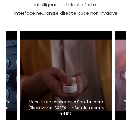
intelligence artificielle forte
interface neuronale directe
puce non invasive
données
Manette de connexion à San Junipero
Puce
 « San
(Black Mirror, S03E04 : « San Junipero »,
Jun
44:51).