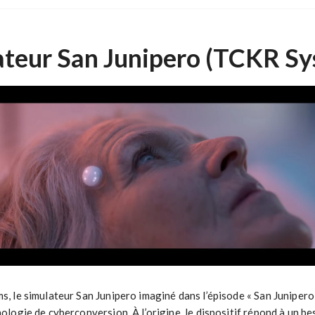
ateur San Junipero (TCKR Sy
, le simulateur San Junipero imaginé dans l’épisode « San Junipero 
ologie de cyberconversion. À l’origine, le dispositif répond à un be