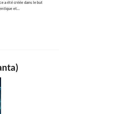
ce a été créée dans le but
dentique et…
anta)