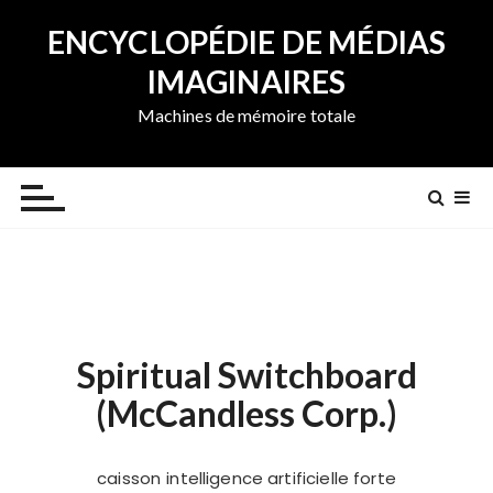
A
ENCYCLOPÉDIE DE MÉDIAS
l
l
IMAGINAIRES
e
Machines de mémoire totale
r
a
u
c
o
n
t
e
n
Spiritual Switchboard
u
(McCandless Corp.)
caisson
intelligence artificielle forte