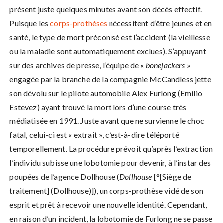
présent juste quelques minutes avant son décès effectif.
Puisque les
corps-prothèses
nécessitent d’être jeunes et en
santé, le type de mort préconisé est l’accident (la vieillesse
ou la maladie sont automatiquement exclues). S’appuyant
sur des archives de presse, l’équipe de «
bonejackers
»
engagée par la branche de la compagnie McCandless jette
son dévolu sur le pilote automobile Alex Furlong (Emilio
Estevez) ayant trouvé la mort lors d’une course très
médiatisée en 1991. Juste avant que ne survienne le choc
fatal, celui-ci est « extrait », c’est-à-dire téléporté
temporellement. La procédure prévoit qu’après l’extraction
l’individu subisse une lobotomie pour devenir, à l’instar des
poupées de l’agence Dollhouse (
Dollhouse
[°[Siège de
traitement] (Dollhouse)]), un corps-prothèse vidé de son
esprit et prêt à recevoir une nouvelle identité. Cependant,
en raison d’un incident, la lobotomie de Furlong ne se passe