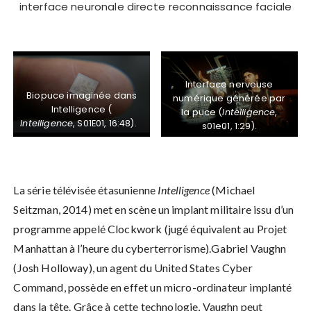
interface neuronale directe
reconnaissance faciale
Interface nerveuse
Biopuce imaginée dans
numérique générée par
Intelligence (
la puce (
Intelligence
,
Intelligence
, S01E01, 16:48).
s01e01, 1:29).
La série télévisée étasunienne
Intelligence
(Michael
Seitzman, 2014) met en scène un implant militaire issu d’un
programme appelé Clockwork (jugé équivalent au Projet
Manhattan à l’heure du cyberterrorisme).Gabriel Vaughn
(Josh Holloway), un agent du United States Cyber
Command, possède en effet un micro-ordinateur implanté
dans la tête. Grâce à cette technologie, Vaughn peut