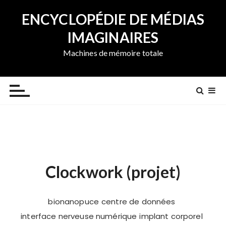
A
ENCYCLOPÉDIE DE MÉDIAS
l
l
IMAGINAIRES
e
Machines de mémoire totale
r
a
u
c
o
n
t
e
n
Clockwork (projet)
u
bionanopuce
centre de données
interface nerveuse numérique
implant corporel