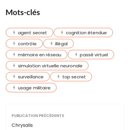
Mots-clés
agent secret
cognition étendue
contrôle
illégal
mémoire en réseau
passé virtuel
simulation virtuelle neuronale
surveillance
top secret
usage militaire
PUBLICATION PRÉCÉDENTE
Chrysalis