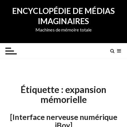
A
ENCYCLOPÉDIE DE MÉDIAS
l
l
IMAGINAIRES
e
Machines de mémoire totale
r
a
u
c
o
n
t
e
Étiquette :
expansion
n
u
mémorielle
[Interface nerveuse numérique
iBoy]