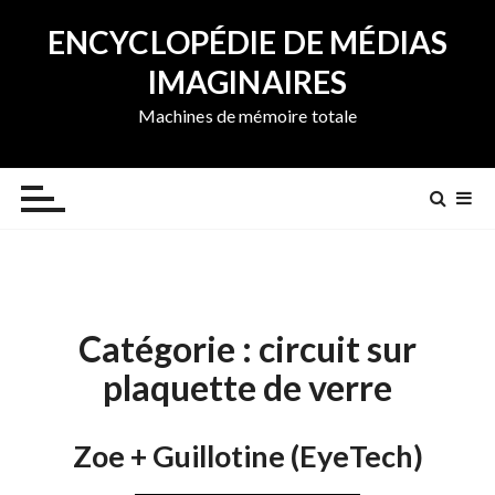
A
ENCYCLOPÉDIE DE MÉDIAS
l
l
IMAGINAIRES
e
Machines de mémoire totale
r
a
u
c
o
n
t
e
Catégorie :
circuit sur
n
u
plaquette de verre
Zoe + Guillotine (EyeTech)