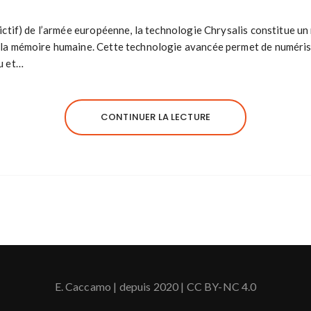
fictif) de l’armée européenne, la technologie Chrysalis constitue u
 la mémoire humaine. Cette technologie avancée permet de numérise
u et…
CONTINUER LA LECTURE
E. Caccamo | depuis 2020 |
CC BY-NC 4.0